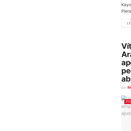
Kayo
Plená
LE
Ví
Ar
ap
pe
ab
por
R
PO