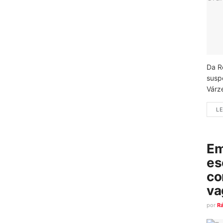
Da R
susp
Várz
LE
Em
es
co
va
por
R