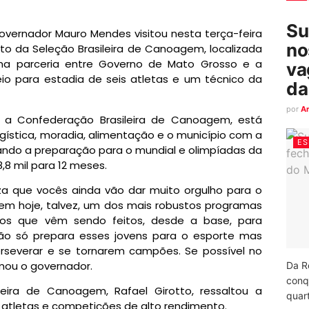
Su
vernador Mauro Mendes visitou nesta terça-feira
no
to da Seleção Brasileira de Canoagem, localizada
Uma parceria entre Governo de Mato Grosso e a
va
io para estadia de seis atletas e um técnico da
da
por
A
 a Confederação Brasileira de Canoagem, está
ística, moradia, alimentação e o município com a
ES
sando a preparação para o mundial e olimpíadas da
,8 mil para 12 meses.
za que vocês ainda vão dar muito orgulho para o
em hoje, talvez, um dos mais robustos programas
tos que vêm sendo feitos, desde a base, para
não só prepara esses jovens para o esporte mas
perseverar e se tornarem campões. Se possível no
mou o governador.
Da R
conq
eira de Canoagem, Rafael Girotto, ressaltou a
quart
r atletas e competições de alto rendimento.