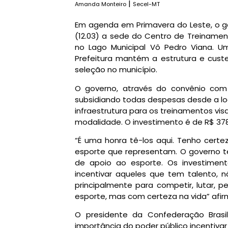
|
Amanda Monteiro
Secel-MT
Em agenda em Primavera do Leste, o go
(12.03) a sede do Centro de Treinamen
no Lago Municipal Vô Pedro Viana. 
Prefeitura mantém a estrutura e custe
seleção no município.
O governo, através do convênio com
subsidiando todas despesas desde a log
infraestrutura para os treinamentos vi
modalidade. O investimento é de R$ 378
“É uma honra tê-los aqui. Tenho certe
esporte que representam. O governo t
de apoio ao esporte. Os investimen
incentivar aqueles que tem talento, 
principalmente para competir, lutar, 
esporte, mas com certeza na vida” afir
O presidente da Confederação Brasil
importância do poder público incentiva