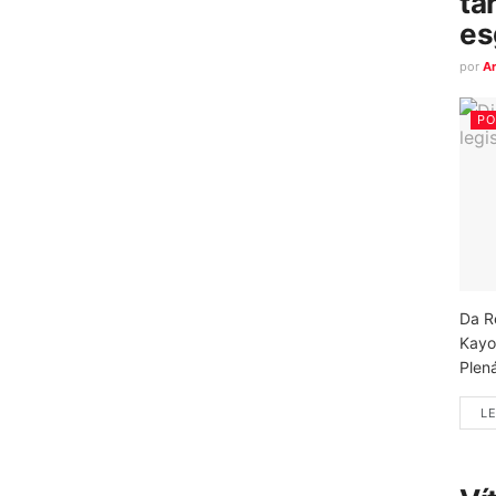
ta
es
por
A
PO
Da R
Kayo
Plená
LE