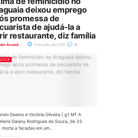
tima de feminicídio no
aguaia deixou emprego
ós promessa de
cuarista de ajudá-la a
rir restaurante, diz família
ádio Aruanã
8 de julho de 2026
0
LÍCIA
ando Deamo e Victória Oliveira | g1 MT A
nheira Daiany Rodrigues de Souza, de 33
, morta a facadas em um...