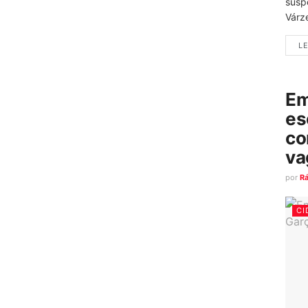
susp
Várz
LE
Em
es
co
va
por
R
CI