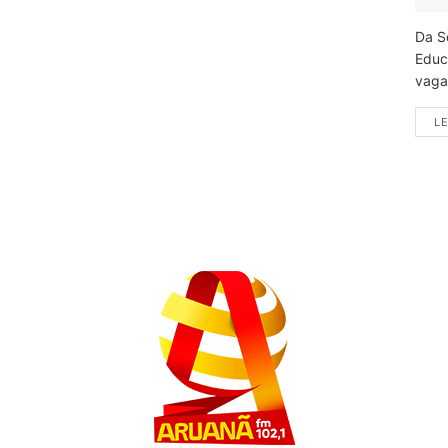
Da S
Educ
vagas
LE