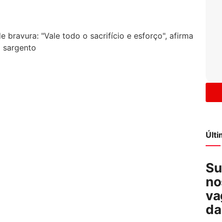
Últ
Su
no
va
da