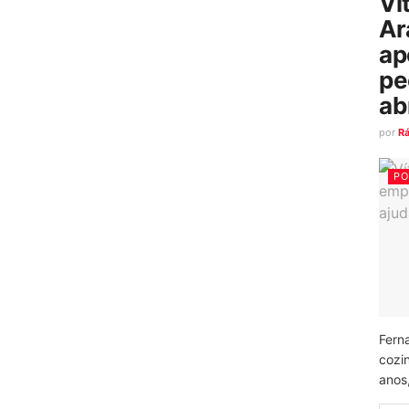
Ví
Ar
ap
pe
ab
por
R
PO
Fern
cozi
anos