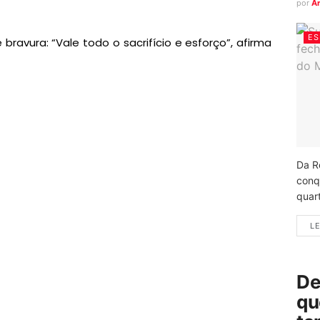
por
A
ES
ravura: “Vale todo o sacrifício e esforço”, afirma
Da R
conq
quart
LE
De
qu