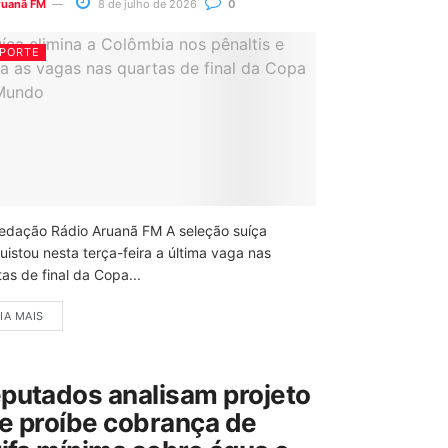
ruanã FM
8 de julho de 2026
0
PORTE
edação Rádio Aruanã FM A seleção suíça
uistou nesta terça-feira a última vaga nas
as de final da Copa...
IA MAIS
putados analisam projeto
e proíbe cobrança de