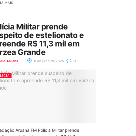
IA MAIS
lícia Militar prende
speito de estelionato e
reende R$ 11,3 mil em
rzea Grande
ádio Aruanã
8 de julho de 2026
0
LÍCIA
edação Aruanã FM Polícia Militar prende