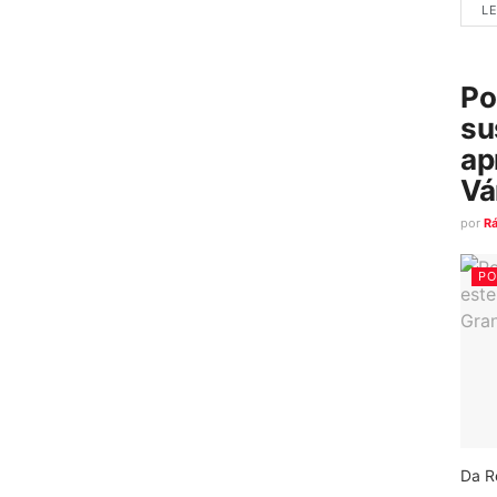
LE
Po
su
ap
Vá
por
R
PO
Da R