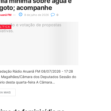
rifa mínima sobre água e
goto; acompanhe
ruanã FM
8 de julho de 2026
0
LÍTICA
edação Rádio Aruanã FM 08/07/2026 - 17:28
 Magalhães/Câmara dos Deputados Sessão do
rio desta quarta-feira A Câmara...
IA MAIS