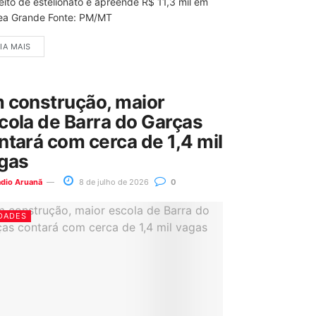
eito de estelionato e apreende R$ 11,3 mil em
ea Grande Fonte: PM/MT
IA MAIS
 construção, maior
cola de Barra do Garças
ntará com cerca de 1,4 mil
gas
ádio Aruanã
8 de julho de 2026
0
DADES