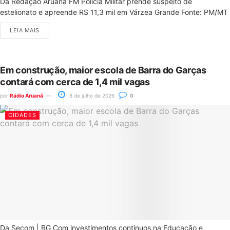
Da Redação Aruanã FM Polícia Militar prende suspeito de
estelionato e apreende R$ 11,3 mil em Várzea Grande Fonte: PM/MT
LEIA MAIS
Em construção, maior escola de Barra do Garças
contará com cerca de 1,4 mil vagas
por
Rádio Aruanã
8 de julho de 2026
0
CIDADES
Da Secom | BG Com investimentos contínuos na Educação e