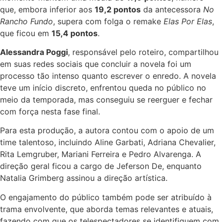
que, embora inferior aos
19,2 pontos
da antecessora
No
Rancho Fundo
, supera com folga o remake
Elas Por Elas
,
que ficou em
15,4 pontos
.
Alessandra Poggi
, responsável pelo roteiro, compartilhou
em suas redes sociais que concluir a novela foi um
processo tão intenso quanto escrever o enredo. A novela
teve um início discreto, enfrentou queda no público no
meio da temporada, mas conseguiu se reerguer e fechar
com força nesta fase final.
Para esta produção, a autora contou com o apoio de um
time talentoso, incluindo Aline Garbati, Adriana Chevalier,
Rita Lemgruber, Mariani Ferreira e Pedro Alvarenga. A
direção geral ficou a cargo de Jeferson De, enquanto
Natalia Grimberg assinou a direção artística.
O engajamento do público também pode ser atribuído à
trama envolvente, que aborda temas relevantes e atuais,
fazendo com que os telespectadores se identifiquem com