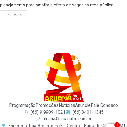
planejamento para ampliar a oferta de vagas na rede pública...
LEIA MAIS
Programação
Promoções
Notícias
Anuncie
Fale Conosco
(66) 9 9909-1021
(66) 3401-1345
aruana@aruanafm.com.br
1
Endereço: Rua Bororos, 673 - Centro - Barra do Garças / MT