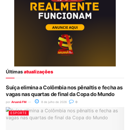
Últimas
atualizações
Suíça elimina a Colômbia nos pênaltis e fecha as
vagas nas quartas de final da Copa do Mundo
por
Aruanã FM
8 de julho de 2026
0
ESPORTE