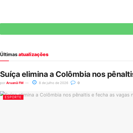
Últimas
atualizações
Suíça elimina a Colômbia nos pênalt
por
Aruanã FM
8 de julho de 2026
0
ESPORTE