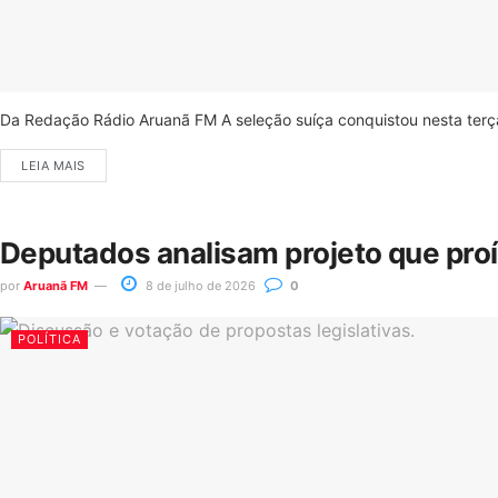
Da Redação Rádio Aruanã FM A seleção suíça conquistou nesta terça-
LEIA MAIS
Deputados analisam projeto que pro
por
Aruanã FM
8 de julho de 2026
0
POLÍTICA