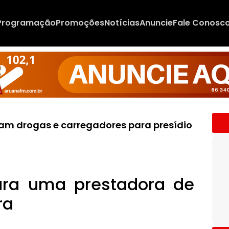
Programação
Promoções
Notícias
Anuncie
Fale Conosc
vam drogas e carregadores para presídio
ara uma prestadora de
ra