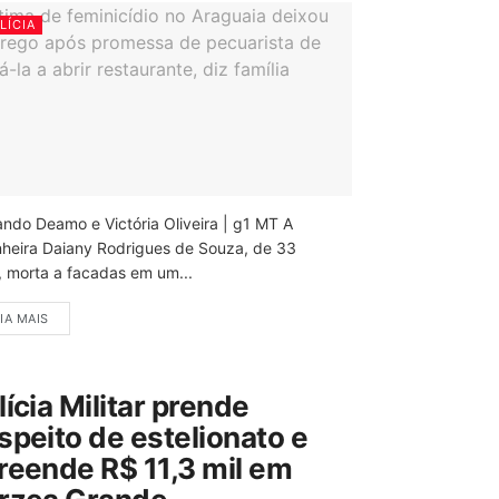
LÍCIA
ando Deamo e Victória Oliveira | g1 MT A
nheira Daiany Rodrigues de Souza, de 33
, morta a facadas em um...
IA MAIS
lícia Militar prende
speito de estelionato e
reende R$ 11,3 mil em