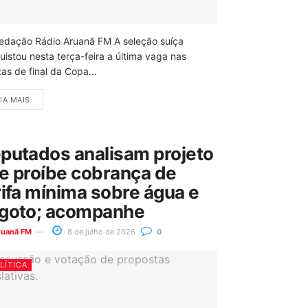
edação Rádio Aruanã FM A seleção suíça
uistou nesta terça-feira a última vaga nas
as de final da Copa...
IA MAIS
putados analisam projeto
e proíbe cobrança de
rifa mínima sobre água e
goto; acompanhe
ruanã FM
8 de julho de 2026
0
LÍTICA