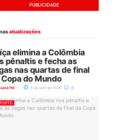
PUBLICIDADE
imas
atualizações
íça elimina a Colômbia
s pênaltis e fecha as
gas nas quartas de final
 Copa do Mundo
ruanã FM
8 de julho de 2026
0
PORTE