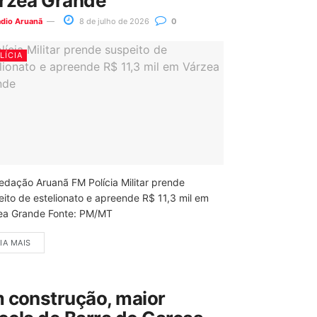
rzea Grande
ádio Aruanã
8 de julho de 2026
0
LÍCIA
edação Aruanã FM Polícia Militar prende
eito de estelionato e apreende R$ 11,3 mil em
ea Grande Fonte: PM/MT
IA MAIS
 construção, maior