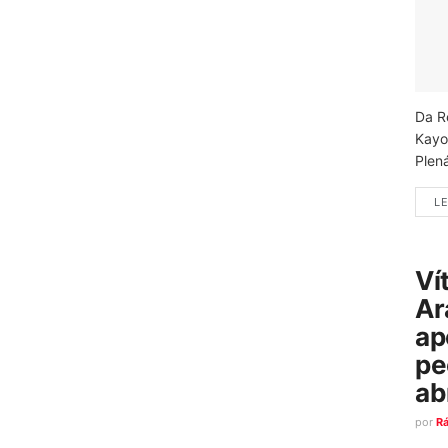
Da R
Kayo
Plená
LE
Ví
Ar
ap
pe
ab
por
R