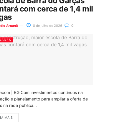
cola de Barra do Garças
ntará com cerca de 1,4 mil
gas
ádio Aruanã
8 de julho de 2026
0
DADES
ecom | BG Com investimentos contínuos na
ação e planejamento para ampliar a oferta de
 na rede pública...
IA MAIS