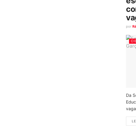
es
co
va
por
R
CI
Da S
Educ
vagas
LE