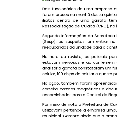
Dois funcionários de uma empresa qu
foram presos na manhã desta quinta-
ilícitos dentro de uma garrafa té
Ressocialização de Cuiabá (CRC), no
Segundo informações da Secretaria 
(Sesp), os suspeitos iam entrar na
reeducandos da unidade para a const
Na hora da revista, os policiais 
estavam nervosos e ao conferirem 
analisar a garrafa constataram um fu
celular, 100 chips de celular e quatr
Na ação, também foram apreendidos R$
carteira, cartões magnéticos e doc
encaminhados para a Central de Flag
Por meio de nota a Prefeitura de Cu
utilizavam pertence à empresa Limpu
municipal. Garante ainda que a empr