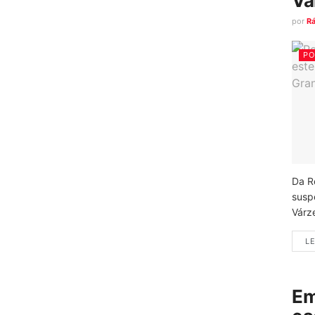
Vá
por
R
PO
Da R
susp
Várz
LE
Em