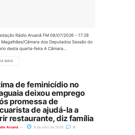
edação Rádio Aruanã FM 08/07/2026 - 17:28
 Magalhães/Câmara dos Deputados Sessão do
rio desta quarta-feira A Câmara...
IA MAIS
tima de feminicídio no
aguaia deixou emprego
ós promessa de
cuarista de ajudá-la a
rir restaurante, diz família
ádio Aruanã
8 de julho de 2026
0