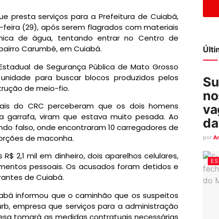
e presta serviços para a Prefeitura de Cuiabá,
feira (29), após serem flagrados com materiais
rmica de água, tentando entrar no Centro de
 bairro Carumbé, em Cuiabá.
Últ
Estadual de Segurança Pública de Mato Grosso
 unidade para buscar blocos produzidos pelos
Su
rução de meio-fio.
no
penais do CRC perceberam que os dois homens
va
a garrafa, viram que estava muito pesada. Ao
da
ndo falso, onde encontraram 10 carregadores de
o porções de maconha.
por
A
 2,1 mil em dinheiro, dois aparelhos celulares,
ES
umentos pessoais. Os acusados foram detidos e
rantes de Cuiabá.
iabá informou que o caminhão que os suspeitos
rb, empresa que serviços para a administração
esa tomará as medidas contratuais necessárias