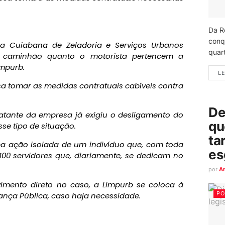
Da R
conq
a Cuiabana de Zeladoria e Serviços Urbanos
quart
o caminhão quanto o motorista pertencem a
impurb.
LE
a tomar as medidas contratuais cabíveis contra
De
ratante da empresa já exigiu o desligamento do
qu
se tipo de situação.
ta
ma ação isolada de um indivíduo que, com toda
es
400 servidores que, diariamente, se dedicam no
por
A
mento direto no caso, a Limpurb se coloca à
PO
ança Pública, caso haja necessidade.