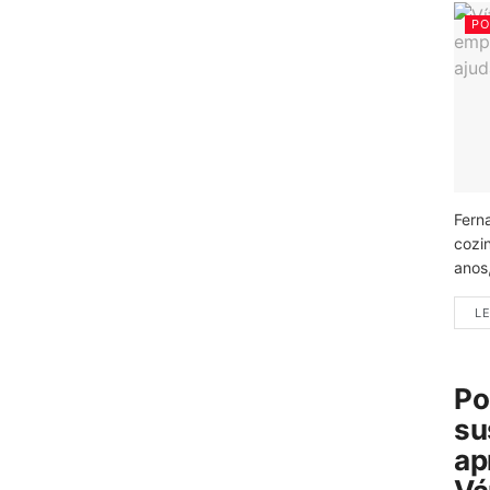
PO
Fern
cozi
anos
LE
Po
su
ap