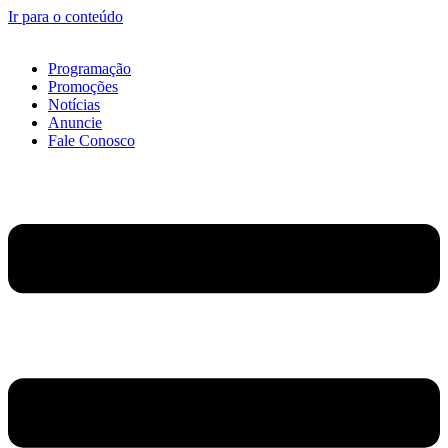
Ir para o conteúdo
Programação
Promoções
Notícias
Anuncie
Fale Conosco