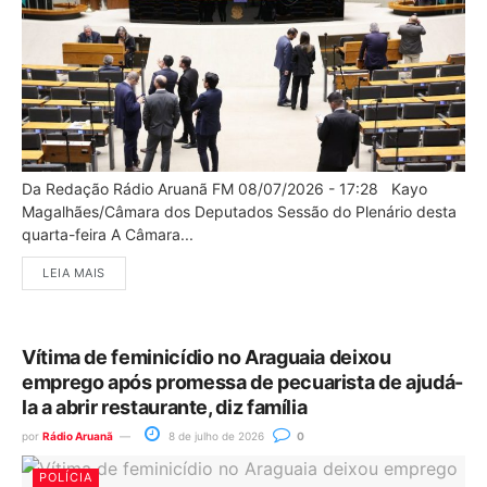
Da Redação Rádio Aruanã FM 08/07/2026 - 17:28 Kayo
Magalhães/Câmara dos Deputados Sessão do Plenário desta
quarta-feira A Câmara...
LEIA MAIS
Vítima de feminicídio no Araguaia deixou
emprego após promessa de pecuarista de ajudá-
la a abrir restaurante, diz família
por
Rádio Aruanã
8 de julho de 2026
0
POLÍCIA