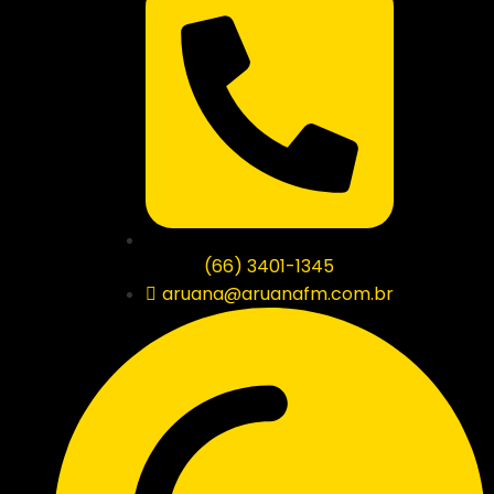
(66) 3401-1345
aruana@aruanafm.com.br