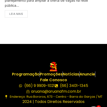
planejamento para ampliar a oferta de vagas na rede
pública...
LEIA MAIS
Programação
Promoções
Notícias
Anuncie
Fale Conosco
(66) 9 9909-1021
(66) 3401-1345
aruana@aruanafm.com.br
Endereço: Rua Bororos, 673 - Centro - Barra do Garças / MT
2024 | Todos Direitos Reservados