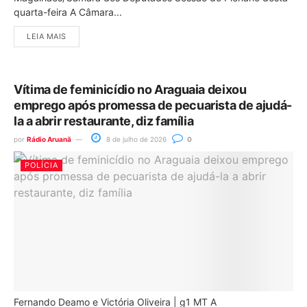
quarta-feira A Câmara...
LEIA MAIS
Vítima de feminicídio no Araguaia deixou
emprego após promessa de pecuarista de ajudá-
la a abrir restaurante, diz família
por
Rádio Aruanã
8 de julho de 2026
0
POLÍCIA
Fernando Deamo e Victória Oliveira | g1 MT A