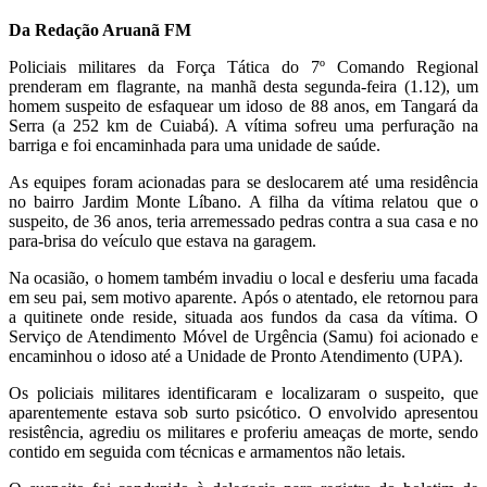
Da Redação Aruanã FM
Policiais militares da Força Tática do 7º Comando Regional
prenderam em flagrante, na manhã desta segunda-feira (1.12), um
homem suspeito de esfaquear um idoso de 88 anos, em Tangará da
Serra (a 252 km de Cuiabá). A vítima sofreu uma perfuração na
barriga e foi encaminhada para uma unidade de saúde.
As equipes foram acionadas para se deslocarem até uma residência
no bairro Jardim Monte Líbano. A filha da vítima relatou que o
suspeito, de 36 anos, teria arremessado pedras contra a sua casa e no
para-brisa do veículo que estava na garagem.
Na ocasião, o homem também invadiu o local e desferiu uma facada
em seu pai, sem motivo aparente. Após o atentado, ele retornou para
a quitinete onde reside, situada aos fundos da casa da vítima. O
Serviço de Atendimento Móvel de Urgência (Samu) foi acionado e
encaminhou o idoso até a Unidade de Pronto Atendimento (UPA).
Os policiais militares identificaram e localizaram o suspeito, que
aparentemente estava sob surto psicótico. O envolvido apresentou
resistência, agrediu os militares e proferiu ameaças de morte, sendo
contido em seguida com técnicas e armamentos não letais.