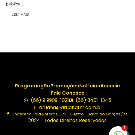
pública...
LEIA MAIS
Programação
Promoções
Notícias
Anuncie
Fale Conosco
(66) 9 9909-1021
(66) 3401-1345
aruana@aruanafm.com.br
Endereço: Rua Bororos, 673 - Centro - Barra do Garças / MT
2024 | Todos Direitos Reservados
1