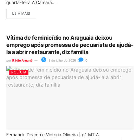
quarta-feira A Câmara...
LEIA MAIS
Vítima de feminicídio no Araguaia deixou
emprego após promessa de pecuarista de ajudá-
la a abrir restaurante, diz família
por
Rádio Aruanã
8 de julho de 2026
0
POLÍCIA
Fernando Deamo e Victória Oliveira | g1 MT A