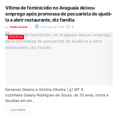
Vítima de feminicídio no Araguaia deixou
emprego após promessa de pecuarista de ajudá-
la a abrir restaurante, diz família
por
Rádio Aruanã
8 de julho de 2026
0
POLÍCIA
Fernando Deamo e Victória Oliveira | g1 MT A
cozinheira Daiany Rodrigues de Souza, de 33 anos, morta a
facadas em um...
LEIA MAIS