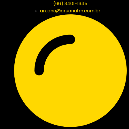
(66) 3401-1345
aruana@aruanafm.com.br