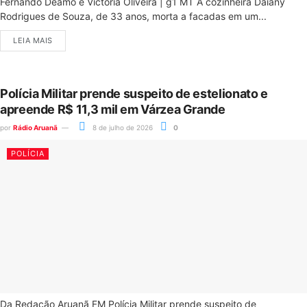
Fernando Deamo e Victória Oliveira | g1 MT A cozinheira Daiany
Rodrigues de Souza, de 33 anos, morta a facadas em um...
LEIA MAIS
Polícia Militar prende suspeito de estelionato e
apreende R$ 11,3 mil em Várzea Grande
por
Rádio Aruanã
8 de julho de 2026
0
POLÍCIA
Da Redação Aruanã FM Polícia Militar prende suspeito de