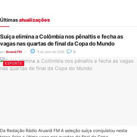
Últimas
atualizações
Suíça elimina a Colômbia nos pênaltis e fecha as
vagas nas quartas de final da Copa do Mundo
por
Aruanã FM
8 de julho de 2026
0
ESPORTE
Da Redação Rádio Aruanã FM A seleção suíça conquistou nesta
terça-feira a última vaga nas quartas de final da Copa...