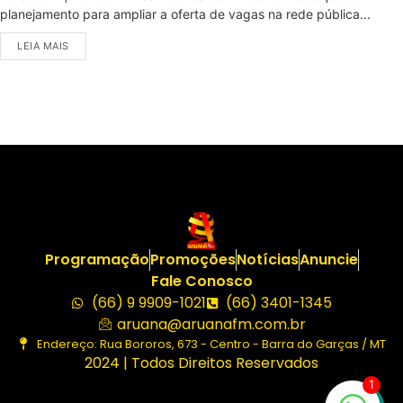
planejamento para ampliar a oferta de vagas na rede pública...
LEIA MAIS
Programação
Promoções
Notícias
Anuncie
Fale Conosco
(66) 9 9909-1021
(66) 3401-1345
aruana@aruanafm.com.br
Endereço: Rua Bororos, 673 - Centro - Barra do Garças / MT
2024 | Todos Direitos Reservados
1