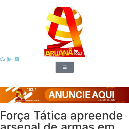
Força Tática apreende
arsenal de armas em