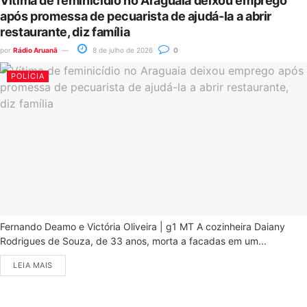
Vítima de feminicídio no Araguaia deixou emprego
após promessa de pecuarista de ajudá-la a abrir
restaurante, diz família
por
Rádio Aruanã
8 de julho de 2026
0
POLÍCIA
Fernando Deamo e Victória Oliveira | g1 MT A cozinheira Daiany
Rodrigues de Souza, de 33 anos, morta a facadas em um...
LEIA MAIS