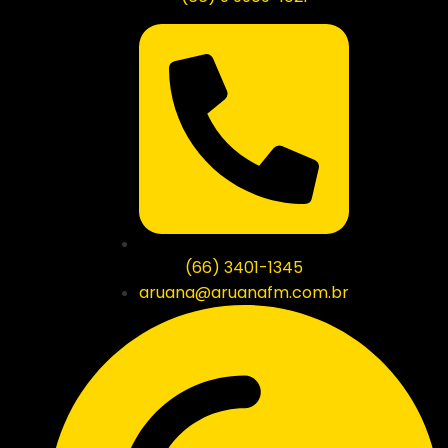
(66) 3401-1345
aruana@aruanafm.com.br