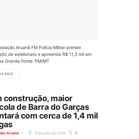
edação Aruanã FM Polícia Militar prende
eito de estelionato e apreende R$ 11,3 mil em
ea Grande Fonte: PM/MT
IA MAIS
 construção, maior
cola de Barra do Garças
ntará com cerca de 1,4 mil
gas
ádio Aruanã
8 de julho de 2026
0