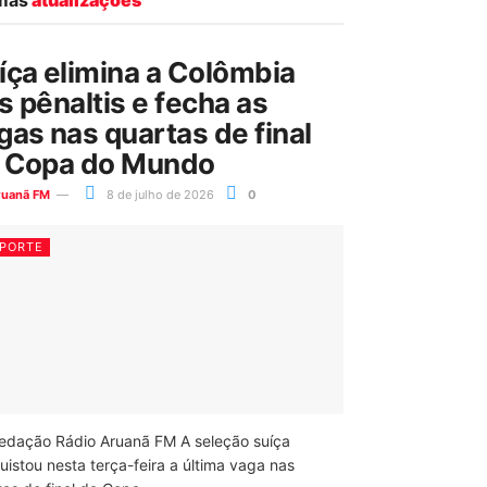
íça elimina a Colômbia
s pênaltis e fecha as
gas nas quartas de final
 Copa do Mundo
ruanã FM
8 de julho de 2026
0
PORTE
edação Rádio Aruanã FM A seleção suíça
uistou nesta terça-feira a última vaga nas