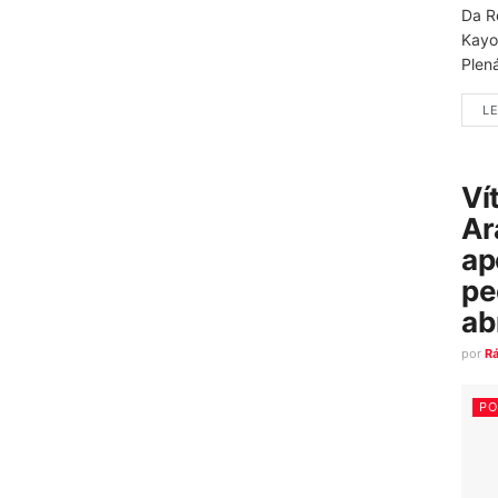
Da R
Kayo
Plená
LE
Ví
Ar
ap
pe
ab
por
R
PO