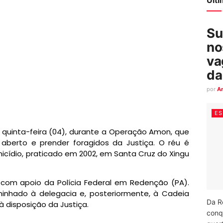
Su
no
va
da
por
A
ES
quinta-feira (04), durante a Operação Amon, que
aberto e prender foragidos da Justiça. O réu é
cídio, praticado em 2002, em Santa Cruz do Xingu
u com apoio da Polícia Federal em Redenção (PA).
inhado à delegacia e, posteriormente, à Cadeia
Da R
à disposição da Justiça.
conq