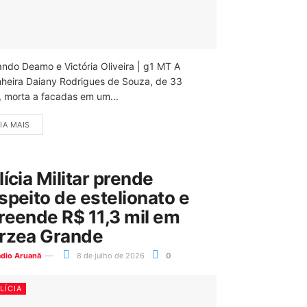
ando Deamo e Victória Oliveira | g1 MT A
nheira Daiany Rodrigues de Souza, de 33
, morta a facadas em um...
IA MAIS
lícia Militar prende
speito de estelionato e
reende R$ 11,3 mil em
rzea Grande
ádio Aruanã
8 de julho de 2026
0
LÍCIA