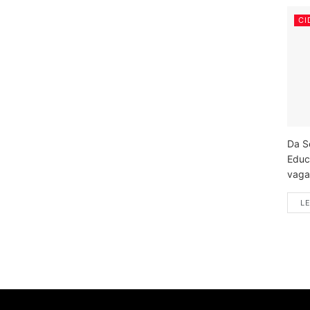
CI
Da S
Educ
vagas
LE