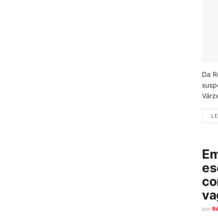
Da R
susp
Várz
LE
Em
es
co
va
por
R