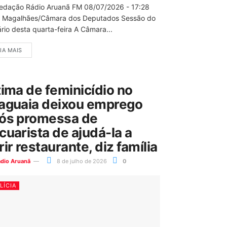
edação Rádio Aruanã FM 08/07/2026 - 17:28
 Magalhães/Câmara dos Deputados Sessão do
rio desta quarta-feira A Câmara...
IA MAIS
tima de feminicídio no
aguaia deixou emprego
ós promessa de
cuarista de ajudá-la a
rir restaurante, diz família
ádio Aruanã
8 de julho de 2026
0
LÍCIA