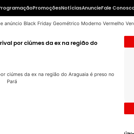
Programação
Promoções
Notícias
Anuncie
Fale Conosc
ival por ciúmes da ex na região do
Últ