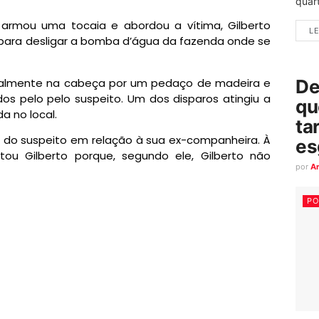
quart
 armou uma tocaia e abordou a vítima, Gilberto
LE
 para desligar a bomba d’água da fazenda onde se
rutalmente na cabeça por um pedaço de madeira e
De
os pelo pelo suspeito. Um dos disparos atingiu a
qu
a no local.
ta
s do suspeito em relação à sua ex-companheira. À
es
tou Gilberto porque, segundo ele, Gilberto não
por
A
PO