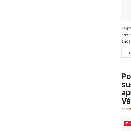
Fern
cozi
anos
LE
Po
su
ap
Vá
por
R
PO