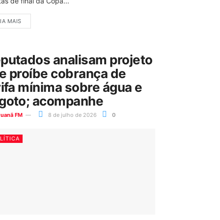
as de final da Copa...
IA MAIS
putados analisam projeto
e proíbe cobrança de
rifa mínima sobre água e
goto; acompanhe
ruanã FM
8 de julho de 2026
0
LÍTICA