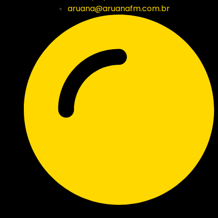
aruana@aruanafm.com.br