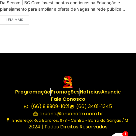
Da Secom | BG Com investimentos contínuos na Educação e
planejamento para ampliar a oferta de vagas na rede pública...
LEIA MAIS
Programação
Promoções
Notícias
Anuncie
Fale Conosco
(66) 9 9909-1021
(66) 3401-1345
aruana@aruanafm.com.br
Endereço: Rua Bororos, 673 - Centro - Barra do Garças / MT
2024 | Todos Direitos Reservados
1