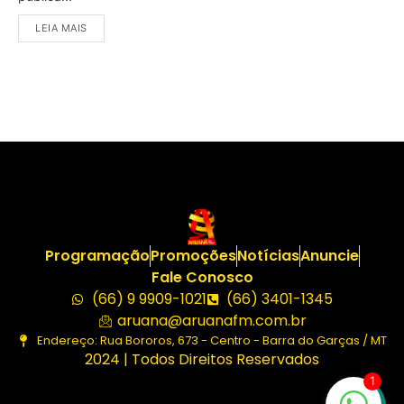
LEIA MAIS
Programação
Promoções
Notícias
Anuncie
Fale Conosco
(66) 9 9909-1021
(66) 3401-1345
aruana@aruanafm.com.br
Endereço: Rua Bororos, 673 - Centro - Barra do Garças / MT
2024 | Todos Direitos Reservados
1