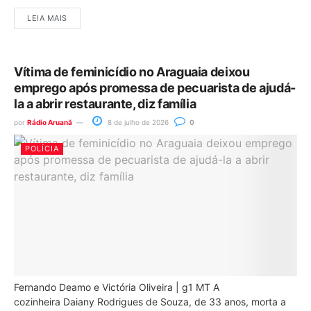
LEIA MAIS
Vítima de feminicídio no Araguaia deixou
emprego após promessa de pecuarista de ajudá-
la a abrir restaurante, diz família
por
Rádio Aruanã
8 de julho de 2026
0
POLÍCIA
Fernando Deamo e Victória Oliveira | g1 MT A
cozinheira Daiany Rodrigues de Souza, de 33 anos, morta a