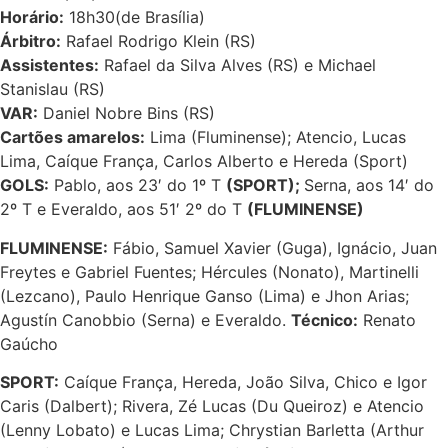
Horário:
18h30(de Brasília)
Árbitro:
Rafael Rodrigo Klein (RS)
Assistentes:
Rafael da Silva Alves (RS) e Michael
Stanislau (RS)
VAR:
Daniel Nobre Bins (RS)
Cartões amarelos:
Lima (Fluminense); Atencio, Lucas
Lima, Caíque França, Carlos Alberto e Hereda (Sport)
GOLS
:
Pablo, aos 23′ do 1º T
(SPORT);
Serna, aos 14′ do
2º T e Everaldo, aos 51′ 2º do T
(FLUMINENSE)
FLUMINENSE:
Fábio, Samuel Xavier (Guga), Ignácio, Juan
Freytes e Gabriel Fuentes; Hércules (Nonato), Martinelli
(Lezcano), Paulo Henrique Ganso (Lima) e Jhon Arias;
Agustín Canobbio (Serna) e Everaldo.
Técnico:
Renato
Gaúcho
SPORT:
Caíque França, Hereda, João Silva, Chico e Igor
Caris (Dalbert); Rivera, Zé Lucas (Du Queiroz) e Atencio
(Lenny Lobato) e Lucas Lima; Chrystian Barletta (Arthur