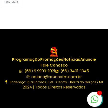
LEIA MAIS
Programação
Promoções
Notícias
Anuncie
Fale Conosco
(66) 9 9909-1021
(66) 3401-1345
aruana@aruanafm.com.br
Endereço: Rua Bororos, 673 - Centro - Barra do Garças / MT
2024 | Todos Direitos Reservados
1