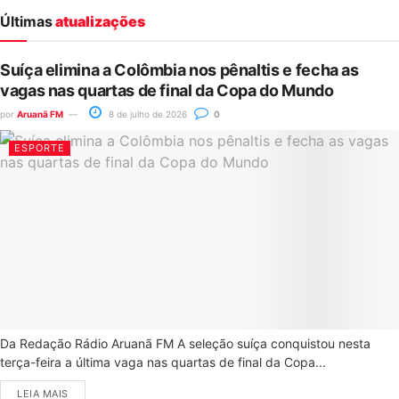
Últimas
atualizações
Suíça elimina a Colômbia nos pênaltis e fecha as
vagas nas quartas de final da Copa do Mundo
por
Aruanã FM
8 de julho de 2026
0
ESPORTE
Da Redação Rádio Aruanã FM A seleção suíça conquistou nesta
terça-feira a última vaga nas quartas de final da Copa...
LEIA MAIS