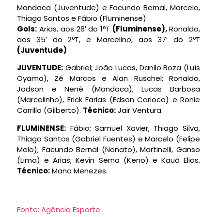
Mandaca (Juventude) e Facundo Bernal, Marcelo,
Thiago Santos e Fábio (Fluminense)
Gols
:
Arias, aos 26′ do 1ºT
(Fluminense),
Ronaldo,
aos 35′ do 2ºT, e Marcelino, aos 37′ do 2ºT
(Juventude)
JUVENTUDE:
Gabriel; João Lucas, Danilo Boza (Luís
Oyama), Zé Marcos e Alan Ruschel; Ronaldo,
Jadson e Nenê (Mandaca); Lucas Barbosa
(Marcelinho), Erick Farias (Edson Carioca) e Ronie
Carrillo (Gilberto).
Técnico:
Jair Ventura.
FLUMINENSE:
Fábio; Samuel Xavier, Thiago Silva,
Thiago Santos (Gabriel Fuentes) e Marcelo (Felipe
Melo); Facundo Bernal (Nonato), Martinelli, Ganso
(Lima) e Arias; Kevin Serna (Keno) e Kauã Elias.
Técnico:
Mano Menezes.
Fonte: Agência Esporte