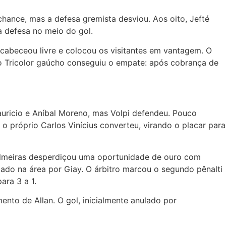
ance, mas a defesa gremista desviou. Aos oito, Jefté
a defesa no meio do gol.
cabeceou livre e colocou os visitantes em vantagem. O
 o Tricolor gaúcho conseguiu o empate: após cobrança de
uricio e Aníbal Moreno, mas Volpi defendeu. Pouco
 o próprio Carlos Vinícius converteu, virando o placar para
almeiras desperdiçou uma oportunidade de ouro com
bado na área por Giay. O árbitro marcou o segundo pênalti
ara 3 a 1.
nto de Allan. O gol, inicialmente anulado por