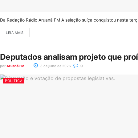
Da Redação Rádio Aruanã FM A seleção suíça conquistou nesta terça-
LEIA MAIS
Deputados analisam projeto que pro
por
Aruanã FM
8 de julho de 2026
0
POLÍTICA