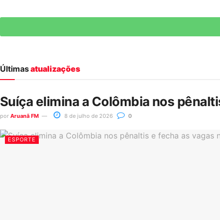
Últimas
atualizações
Suíça elimina a Colômbia nos pênalt
por
Aruanã FM
8 de julho de 2026
0
ESPORTE