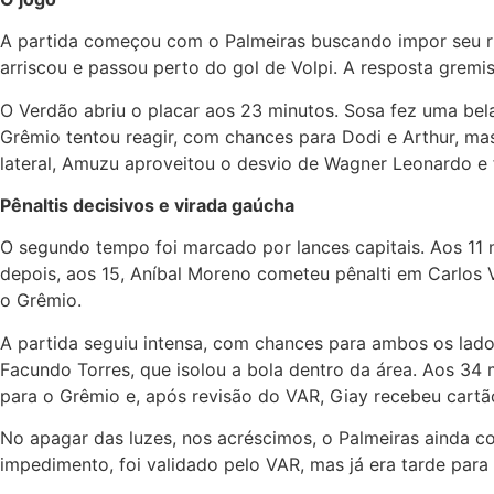
A partida começou com o Palmeiras buscando impor seu rit
arriscou e passou perto do gol de Volpi. A resposta grem
O Verdão abriu o placar aos 23 minutos. Sosa fez uma bel
Grêmio tentou reagir, com chances para Dodi e Arthur, m
lateral, Amuzu aproveitou o desvio de Wagner Leonardo e fi
Pênaltis decisivos e virada gaúcha
O segundo tempo foi marcado por lances capitais. Aos 11 
depois, aos 15, Aníbal Moreno cometeu pênalti em Carlos Vi
o Grêmio.
A partida seguiu intensa, com chances para ambos os lad
Facundo Torres, que isolou a bola dentro da área. Aos 34 
para o Grêmio e, após revisão do VAR, Giay recebeu cartã
No apagar das luzes, nos acréscimos, o Palmeiras ainda co
impedimento, foi validado pelo VAR, mas já era tarde para