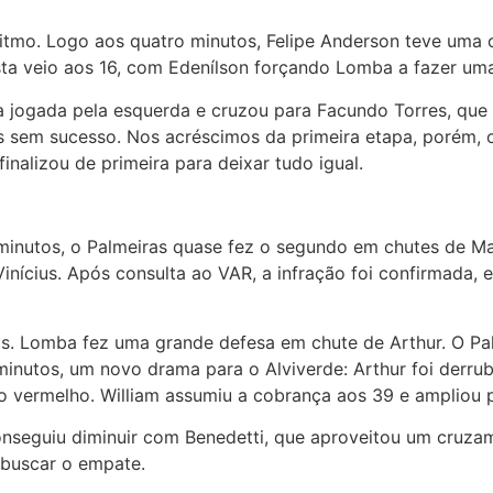
mo. Logo aos quatro minutos, Felipe Anderson teve uma ch
ista veio aos 16, com Edenílson forçando Lomba a fazer um
a jogada pela esquerda e cruzou para Facundo Torres, que 
as sem sucesso. Nos acréscimos da primeira etapa, porém,
nalizou de primeira para deixar tudo igual.
minutos, o Palmeiras quase fez o segundo em chutes de Ma
nícius. Após consulta ao VAR, a infração foi confirmada, e
os. Lomba fez uma grande defesa em chute de Arthur. O P
minutos, um novo drama para o Alviverde: Arthur foi derru
o vermelho. William assumiu a cobrança aos 39 e ampliou p
nseguiu diminuir com Benedetti, que aproveitou um cruzame
 buscar o empate.