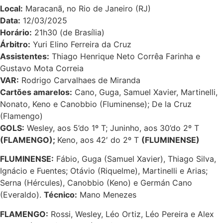
Local:
Maracanã, no Rio de Janeiro (RJ)
Data:
12/03/2025
Horário:
21h30 (de Brasília)
Árbitro:
Yuri Elino Ferreira da Cruz
Assistentes:
Thiago Henrique Neto Corrêa Farinha e
Gustavo Mota Correia
VAR:
Rodrigo Carvalhaes de Miranda
Cartões amarelos:
Cano, Guga, Samuel Xavier, Martinelli,
Nonato, Keno e Canobbio (Fluminense); De la Cruz
(Flamengo)
GOLS
:
Wesley, aos 5’do 1º T; Juninho, aos 30’do 2º T
(FLAMENGO);
Keno, aos 42′ do 2º T
(FLUMINENSE)
FLUMINENSE:
Fábio, Guga (Samuel Xavier), Thiago Silva,
Ignácio e Fuentes; Otávio (Riquelme), Martinelli e Arias;
Serna (Hércules), Canobbio (Keno) e Germán Cano
(Everaldo).
Técnico:
Mano Menezes
FLAMENGO:
Rossi, Wesley, Léo Ortiz, Léo Pereira e Alex