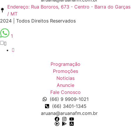
Endereço: Rua Bororos, 673 - Centro - Barra do Garças
/ MT
2024 | Todos Direitos Reservados
1
Programação
Promoções
Noticias
Anuncie
Fale Conosco
(66) 9 9909-1021
(66) 3401-1345
aruana@aruanafm.com.br
güncel giriş
casibom giriş
casibom
casibom güncel giriş
ca