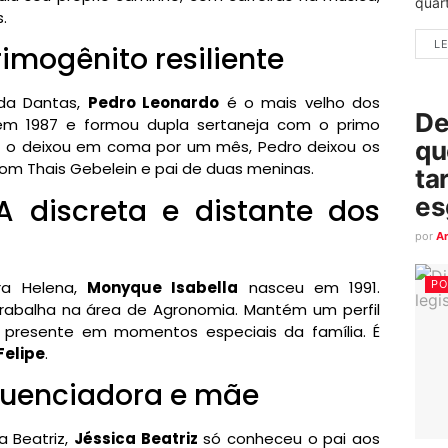
quart
.
LE
rimogênito resiliente
da Dantas,
Pedro Leonardo
é o mais velho dos
De
em 1987 e formou dupla sertaneja com o primo
qu
e o deixou em coma por um mês, Pedro deixou os
com Thais Gebelein e pai de duas meninas.
ta
es
 A discreta e distante dos
por
A
ra Helena,
Monyque Isabella
nasceu em 1991.
PO
trabalha na área de Agronomia. Mantém um perfil
 presente em momentos especiais da família. É
Felipe
.
nfluenciadora e mãe
a Beatriz,
Jéssica Beatriz
só conheceu o pai aos