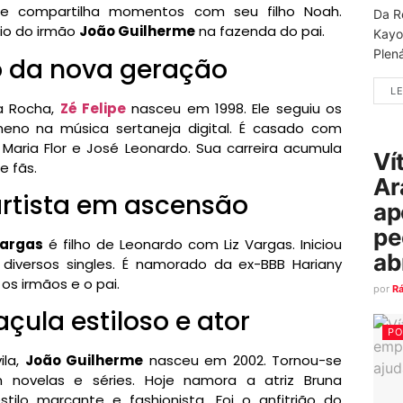
al e compartilha momentos com seu filho Noah.
Da R
io do irmão
João Guilherme
na fazenda do pai.
Kayo
Plená
jo da nova geração
LE
a Rocha,
Zé Felipe
nasceu em 1998. Ele seguiu os
eno na música sertaneja digital. É casado com
 Maria Flor e José Leonardo. Sua carreira acumula
Ví
e fãs.
Ar
 artista em ascensão
ap
pe
argas
é filho de Leonardo com Liz Vargas. Iniciou
ab
 diversos singles. É namorado da ex-BBB Hariany
s irmãos e o pai.
por
R
açula estiloso e ator
PO
ila,
João Guilherme
nasceu em 2002. Tornou-se
m novelas e séries. Hoje namora a atriz Bruna
ilo marcante e fashionista. Foi o anfitrião do