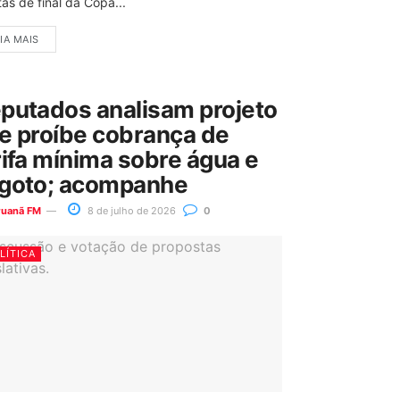
as de final da Copa...
IA MAIS
putados analisam projeto
e proíbe cobrança de
rifa mínima sobre água e
goto; acompanhe
ruanã FM
8 de julho de 2026
0
LÍTICA