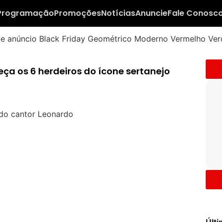
Programação
Promoções
Notícias
Anuncie
Fale Conosc
eça os 6 herdeiros do ícone sertanejo
Últ