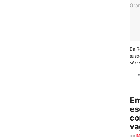
Da R
susp
Várz
LE
Em
es
co
va
por
R