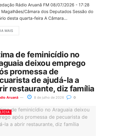
edação Rádio Aruanã FM 08/07/2026 - 17:28
 Magalhães/Câmara dos Deputados Sessão do
rio desta quarta-feira A Câmara...
IA MAIS
tima de feminicídio no
aguaia deixou emprego
ós promessa de
cuarista de ajudá-la a
rir restaurante, diz família
ádio Aruanã
8 de julho de 2026
0
LÍCIA