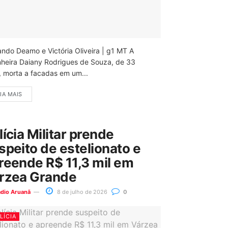
ando Deamo e Victória Oliveira | g1 MT A
nheira Daiany Rodrigues de Souza, de 33
, morta a facadas em um...
IA MAIS
lícia Militar prende
speito de estelionato e
reende R$ 11,3 mil em
rzea Grande
ádio Aruanã
8 de julho de 2026
0
LÍCIA