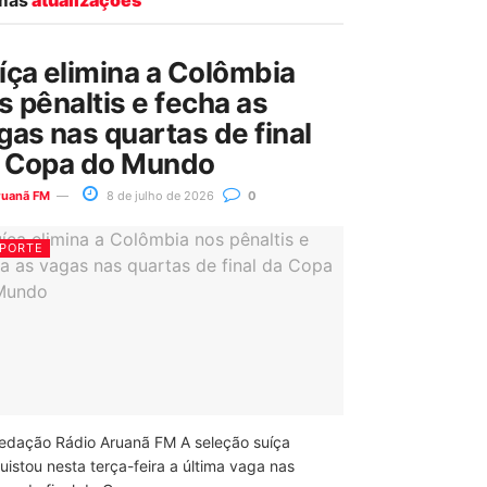
íça elimina a Colômbia
s pênaltis e fecha as
gas nas quartas de final
 Copa do Mundo
ruanã FM
8 de julho de 2026
0
PORTE
edação Rádio Aruanã FM A seleção suíça
uistou nesta terça-feira a última vaga nas