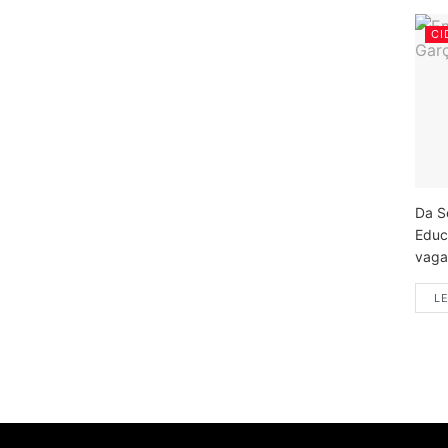
CI
Da S
Educ
vagas
LE