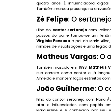
quatro anos. É influenciadora digit
Também marcou presença no aniversár
Zé Felipe
: O sertane
Filho do
cantor sertanejo
com Polian
passos do pai e tornou-se um fenôm
Virginia Fonseca
e pai de Maria Alice,
milhões de visualizações e uma legião d
Matheus Vargas
: O
Também nascido em 1998,
Matheus V
sua carreira como cantor e já lançou
Almeida e mantém laços estreitos com o
João Guilherme
: O c
Filho do cantor sertanejo com Naira Áv
ator e influenciador, com papéis e
Marquezine e é conhecido por seu est