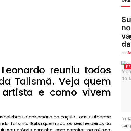
Su
no
va
da
por
A
Leonardo reuniu todos
ES
nda Talismã. Veja quem
 artista e como vivem
o
celebrou o aniversário do caçula João Guilherme
Da R
enda Talismã. Saiba quem são os seis herdeiros do
conq
u seu próprio caminho, com carreiras na música,