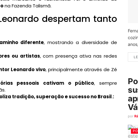
do
na Fazenda Talismã.
e Leonardo despertam tanto
Fern
cozi
minho diferente
, mostrando a diversidade de
anos
res ou artistas
, com presença ativa nas redes
LE
tor Leonardo vivo
, principalmente através de Zé
Po
órias pessoais cativam o público
, sempre
su
ãs.
liza tradição, superação e sucesso no Brasil
.
:
ap
Vá
por
R
PO