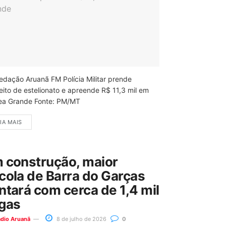
edação Aruanã FM Polícia Militar prende
eito de estelionato e apreende R$ 11,3 mil em
ea Grande Fonte: PM/MT
IA MAIS
 construção, maior
cola de Barra do Garças
ntará com cerca de 1,4 mil
gas
ádio Aruanã
8 de julho de 2026
0