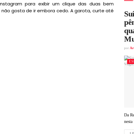
nstagram para exibir um clique das duas bem
a não gosta de ir embora cedo. A garota, curte até
Su
pên
qua
Mu
por
Ar
ES
Da Re
nesta 
LE