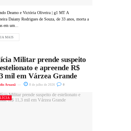
ndo Deamo e Victória Oliveira | g1 MT A
heira Daiany Rodrigues de Souza, de 33 anos, morta a
as em um...
IA MAIS
ícia Militar prende suspeito
estelionato e apreende R$
,3 mil em Várzea Grande
dio Aruanã
8 de julho de 2026
0
LÍCIA