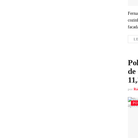
Ferna
cozin
facad
LE
Pol
de 
11
por
Rá
PO