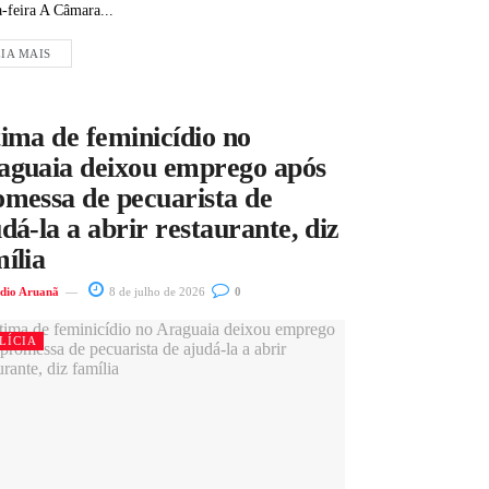
a-feira A Câmara...
IA MAIS
ima de feminicídio no
aguaia deixou emprego após
omessa de pecuarista de
dá-la a abrir restaurante, diz
ília
dio Aruanã
8 de julho de 2026
0
LÍCIA