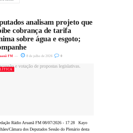
putados analisam projeto que
íbe cobrança de tarifa
nima sobre água e esgoto;
ompanhe
uanã FM
8 de julho de 2026
0
LÍTICA
dação Rádio Aruanã FM 08/07/2026 - 17:28 Kayo
hães/Câmara dos Deputados Sessão do Plenário desta