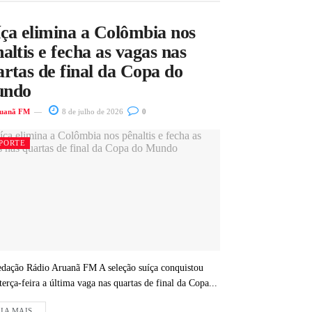
íça elimina a Colômbia nos
altis e fecha as vagas nas
rtas de final da Copa do
ndo
uanã FM
8 de julho de 2026
0
PORTE
dação Rádio Aruanã FM A seleção suíça conquistou
terça-feira a última vaga nas quartas de final da Copa...
IA MAIS