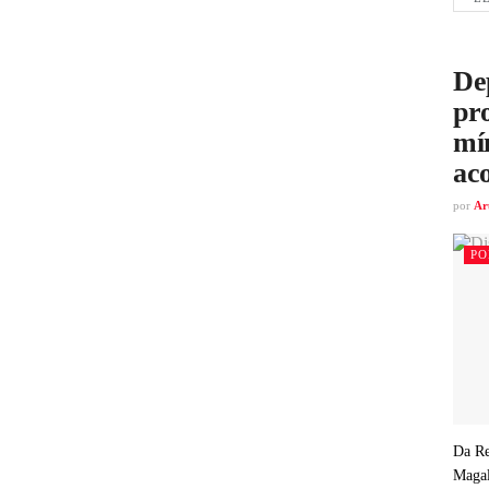
De
pro
mí
ac
por
Ar
PO
Da Re
Magal