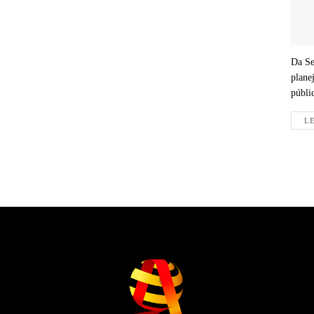
Da Se
plane
públic
LE