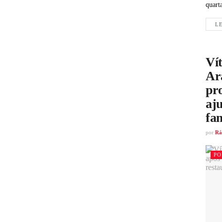
quart
LE
Vít
Ar
pr
aju
fam
por
Rá
PO