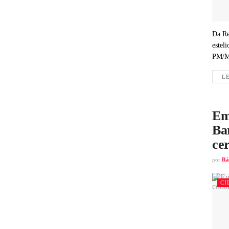
Da Re
estel
PM/
LE
Em
Ba
cer
por
Rá
CI