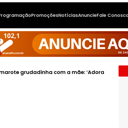
Programação
Promoções
Notícias
Anuncie
Fale Conosc
camarote grudadinha com a mãe: ‘Adora