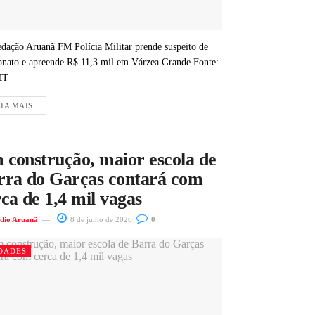
dação Aruanã FM Polícia Militar prende suspeito de
ionato e apreende R$ 11,3 mil em Várzea Grande Fonte:
MT
IA MAIS
 construção, maior escola de
rra do Garças contará com
ca de 1,4 mil vagas
dio Aruanã
8 de julho de 2026
0
DADES