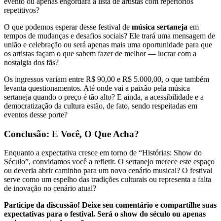
evento ou apenas engordará a lista de artistas com repertórios
repetitivos?
O que podemos esperar desse festival de
música sertaneja
em
tempos de mudanças e desafios sociais? Ele trará uma mensagem de
união e celebração ou será apenas mais uma oportunidade para que
os artistas façam o que sabem fazer de melhor — lucrar com a
nostalgia dos fãs?
Os ingressos variam entre R$ 90,00 e R$ 5.000,00, o que também
levanta questionamentos. Até onde vai a paixão pela música
sertaneja quando o preço é tão alto? E ainda, a acessibilidade e a
democratização da cultura estão, de fato, sendo respeitadas em
eventos desse porte?
Conclusão: E Você, O Que Acha?
Enquanto a expectativa cresce em torno de “Histórias: Show do
Século”, convidamos você a refletir. O sertanejo merece este espaço
ou deveria abrir caminho para um novo cenário musical? O festival
serve como um espelho das tradições culturais ou representa a falta
de inovação no cenário atual?
Participe da discussão! Deixe seu comentário e compartilhe suas
expectativas para o festival. Será o show do século ou apenas