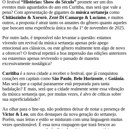
O festival
“Histórias: Show do Século”
promete ser um dos
eventos mais aguardados do ano em Curitiba, mas será que vale a
pena? Com apresentação de gigantes da
música sertaneja
como
Chitãozinho & Xororó
,
Zezé Di Camargo & Luciano
, e muitos
outros, a proposta é atrair tanto os amantes do gênero quanto aqueles
que buscam uma experiência única no dia 1º de novembro de 2025.
Por outro lado, é impossível não levantar a questão: estamos
vivendo um revival da música sertaneja apenas pelo apego
emocional aos clássicos, ou este gênero realmente tem algo de novo
a oferecer? O festival repetirá a boa impressão das edições anteriores
ou estaremos apenas revivendo o passado de maneira
excessivamente nostálgica?
Curitiba
é a nova cidade a receber o festival, que já conquistou
corações em capitais como
São Paulo
,
Belo Horizonte
, e
Goiânia
.
Mas será que a capital paranaense está preparada para tanta
badalação? E mais, será que a cidade realmente sente essa vibração
da música sertaneja que, por muitas vezes, é alvo de críticas sobre
sua superficialidade?
Ao olhar para o line-up, não podemos deixar de notar a presença de
Victor & Leo
, um dos destaques da nova geração do sertanejo.
Porém, suas letras e estilo se misturam com uma linguagem muitas
vezes questionável. É essa nova roupagem que trará frescor ao