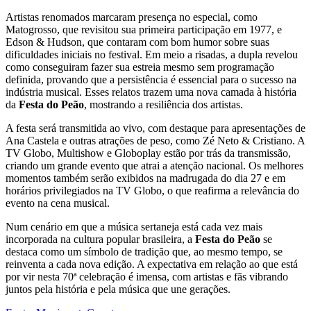
Artistas renomados marcaram presença no especial, como
Matogrosso, que revisitou sua primeira participação em 1977, e
Edson & Hudson, que contaram com bom humor sobre suas
dificuldades iniciais no festival. Em meio a risadas, a dupla revelou
como conseguiram fazer sua estreia mesmo sem programação
definida, provando que a persistência é essencial para o sucesso na
indústria musical. Esses relatos trazem uma nova camada à história
da
Festa do Peão
, mostrando a resiliência dos artistas.
A festa será transmitida ao vivo, com destaque para apresentações de
Ana Castela e outras atrações de peso, como Zé Neto & Cristiano. A
TV Globo, Multishow e Globoplay estão por trás da transmissão,
criando um grande evento que atrai a atenção nacional. Os melhores
momentos também serão exibidos na madrugada do dia 27 e em
horários privilegiados na TV Globo, o que reafirma a relevância do
evento na cena musical.
Num cenário em que a música sertaneja está cada vez mais
incorporada na cultura popular brasileira, a
Festa do Peão
se
destaca como um símbolo de tradição que, ao mesmo tempo, se
reinventa a cada nova edição. A expectativa em relação ao que está
por vir nesta 70ª celebração é imensa, com artistas e fãs vibrando
juntos pela história e pela música que une gerações.