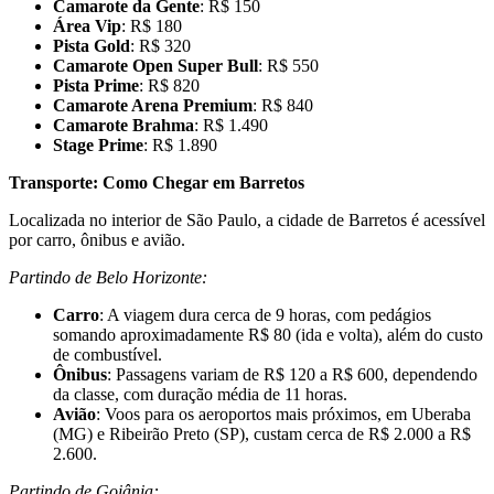
Camarote da Gente
: R$ 150
Área Vip
: R$ 180
Pista Gold
: R$ 320
Camarote Open Super Bull
: R$ 550
Pista Prime
: R$ 820
Camarote Arena Premium
: R$ 840
Camarote Brahma
: R$ 1.490
Stage Prime
: R$ 1.890
Transporte: Como Chegar em Barretos
Localizada no interior de São Paulo, a cidade de Barretos é acessível
por carro, ônibus e avião.
Partindo de Belo Horizonte:
Carro
: A viagem dura cerca de 9 horas, com pedágios
somando aproximadamente R$ 80 (ida e volta), além do custo
de combustível.
Ônibus
: Passagens variam de R$ 120 a R$ 600, dependendo
da classe, com duração média de 11 horas.
Avião
: Voos para os aeroportos mais próximos, em Uberaba
(MG) e Ribeirão Preto (SP), custam cerca de R$ 2.000 a R$
2.600.
Partindo de Goiânia: