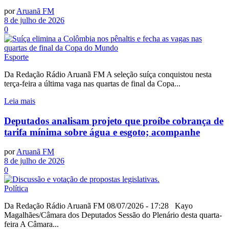
por
Aruanã FM
8 de julho de 2026
0
Esporte
Da Redação Rádio Aruanã FM A seleção suíça conquistou nesta
terça-feira a última vaga nas quartas de final da Copa...
Leia mais
Deputados analisam projeto que proíbe cobrança de
tarifa mínima sobre água e esgoto; acompanhe
por
Aruanã FM
8 de julho de 2026
0
Política
Da Redação Rádio Aruanã FM 08/07/2026 - 17:28 Kayo
Magalhães/Câmara dos Deputados Sessão do Plenário desta quarta-
feira A Câmara...