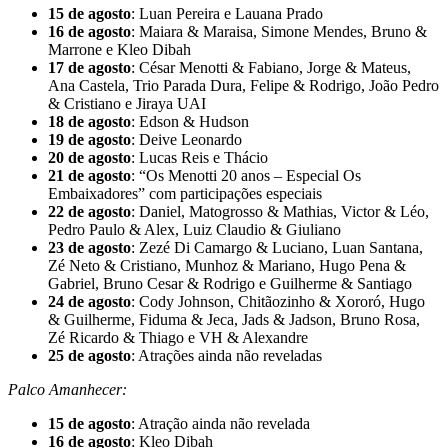
15 de agosto
: Luan Pereira e Lauana Prado
16 de agosto
: Maiara & Maraisa, Simone Mendes, Bruno &
Marrone e Kleo Dibah
17 de agosto
: César Menotti & Fabiano, Jorge & Mateus,
Ana Castela, Trio Parada Dura, Felipe & Rodrigo, João Pedro
& Cristiano e Jiraya UAI
18 de agosto
: Edson & Hudson
19 de agosto
: Deive Leonardo
20 de agosto
: Lucas Reis e Thácio
21 de agosto
: “Os Menotti 20 anos – Especial Os
Embaixadores” com participações especiais
22 de agosto
: Daniel, Matogrosso & Mathias, Victor & Léo,
Pedro Paulo & Alex, Luiz Claudio & Giuliano
23 de agosto
: Zezé Di Camargo & Luciano, Luan Santana,
Zé Neto & Cristiano, Munhoz & Mariano, Hugo Pena &
Gabriel, Bruno Cesar & Rodrigo e Guilherme & Santiago
24 de agosto
: Cody Johnson, Chitãozinho & Xororó, Hugo
& Guilherme, Fiduma & Jeca, Jads & Jadson, Bruno Rosa,
Zé Ricardo & Thiago e VH & Alexandre
25 de agosto
: Atrações ainda não reveladas
Palco Amanhecer:
15 de agosto
: Atração ainda não revelada
16 de agosto
: Kleo Dibah