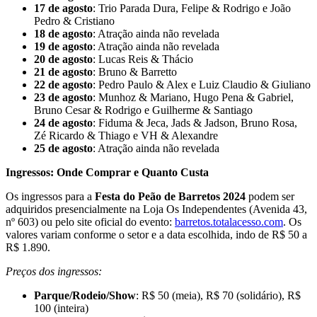
17 de agosto
: Trio Parada Dura, Felipe & Rodrigo e João
Pedro & Cristiano
18 de agosto
: Atração ainda não revelada
19 de agosto
: Atração ainda não revelada
20 de agosto
: Lucas Reis & Thácio
21 de agosto
: Bruno & Barretto
22 de agosto
: Pedro Paulo & Alex e Luiz Claudio & Giuliano
23 de agosto
: Munhoz & Mariano, Hugo Pena & Gabriel,
Bruno Cesar & Rodrigo e Guilherme & Santiago
24 de agosto
: Fiduma & Jeca, Jads & Jadson, Bruno Rosa,
Zé Ricardo & Thiago e VH & Alexandre
25 de agosto
: Atração ainda não revelada
Ingressos: Onde Comprar e Quanto Custa
Os ingressos para a
Festa do Peão de Barretos 2024
podem ser
adquiridos presencialmente na Loja Os Independentes (Avenida 43,
nº 603) ou pelo site oficial do evento:
barretos.totalacesso.com
. Os
valores variam conforme o setor e a data escolhida, indo de R$ 50 a
R$ 1.890.
Preços dos ingressos:
Parque/Rodeio/Show
: R$ 50 (meia), R$ 70 (solidário), R$
100 (inteira)