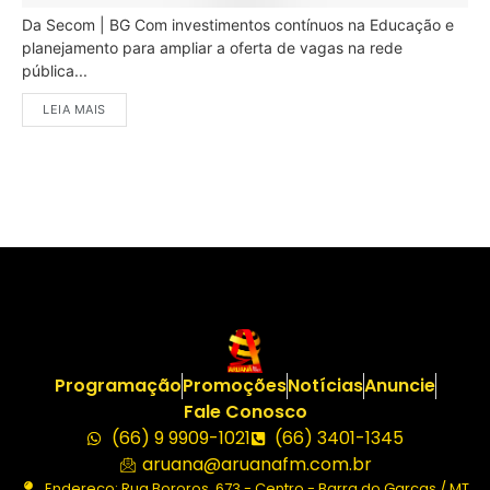
Da Secom | BG Com investimentos contínuos na Educação e
planejamento para ampliar a oferta de vagas na rede
pública...
LEIA MAIS
Programação
Promoções
Notícias
Anuncie
Fale Conosco
(66) 9 9909-1021
(66) 3401-1345
aruana@aruanafm.com.br
Endereço: Rua Bororos, 673 - Centro - Barra do Garças / MT