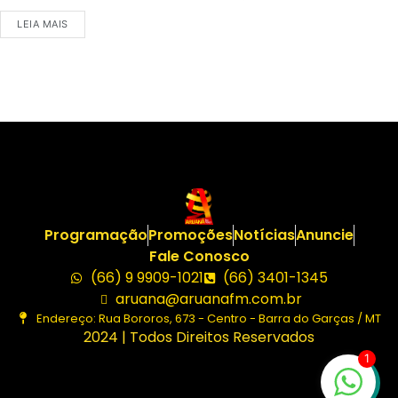
LEIA MAIS
Programação
Promoções
Notícias
Anuncie
Fale Conosco
(66) 9 9909-1021
(66) 3401-1345
aruana@aruanafm.com.br
Endereço: Rua Bororos, 673 - Centro - Barra do Garças / MT
2024 | Todos Direitos Reservados
1