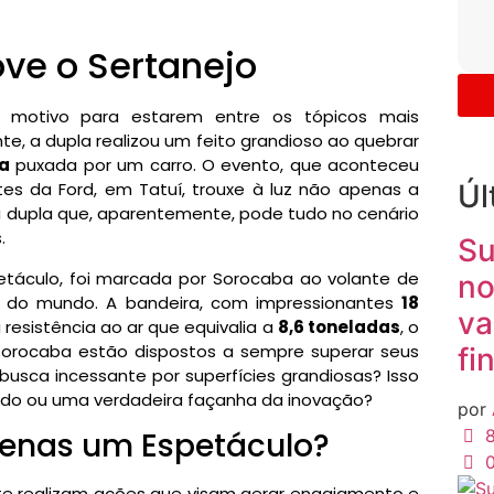
ve o Sertanejo
motivo para estarem entre os tópicos mais
 a dupla realizou um feito grandioso ao quebrar
ra
puxada por um carro. O evento, que aconteceu
Úl
tes da Ford, em Tatuí, trouxe à luz não apenas a
 dupla que, aparentemente, pode tudo no cenário
.
Su
táculo, foi marcada por Sorocaba ao volante de
no
e do mundo. A bandeira, com impressionantes
18
va
resistência ao ar que equivalia a
8,6 toneladas
, o
Sorocaba estão dispostos a sempre superar seus
fi
 busca incessante por superfícies grandiosas? Isso
ado ou uma verdadeira façanha da inovação?
por
8
penas um Espetáculo?
te realizam ações que visam gerar engajamento e