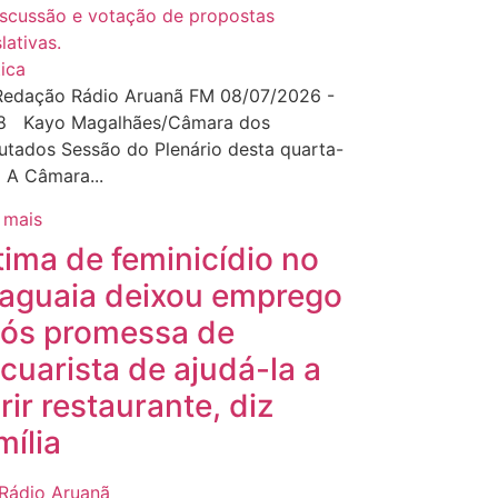
tica
Redação Rádio Aruanã FM 08/07/2026 -
28 Kayo Magalhães/Câmara dos
tados Sessão do Plenário desta quarta-
a A Câmara...
 mais
tima de feminicídio no
aguaia deixou emprego
ós promessa de
cuarista de ajudá-la a
rir restaurante, diz
mília
Rádio Aruanã