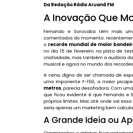
Da Redação Rádio Aruanã FM
A Inovação Que Mo
Fernando e Sorocaba têm mais um 
comentados do momento: recentemente,
o
recorde mundial de maior bandei
no dia 15 de fevereiro na pista de tes
criatividade, mas também a audácia da
musical e agora no mundo dos recordes
A cena, digna de ser chamada de espe
uma imponente F-150, a maior picap
metros
, parecia desafiadora. Com uma 
que ficou evidente é que Fernando e 
próprios limites. Mas até onde vai essa
seria apenas um marketing bem calcul
A Grande Ideia ou A
Organizações e artistas frequentemen