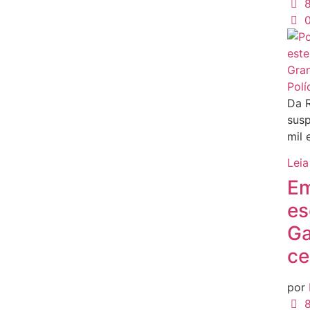
8
Polí
Da R
susp
mil
Leia
Em
es
Ga
ce
por
8