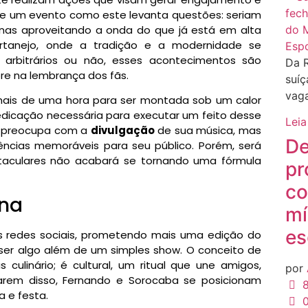
 de um evento como este levanta questões: seriam
nas aproveitando a onda do que já está em alta
rtanejo, onde a tradição e a modernidade se
Esp
l, arbitrários ou não, esses acontecimentos são
Da 
 na lembrança dos fãs.
suíç
vaga
mais de uma hora para ser montada sob um calor
edicação necessária para executar um feito desse
Leia
se preocupa com a
divulgação
de sua música, mas
De
ncias memoráveis para seu público. Porém, será
taculares não acabará se tornando uma fórmula
pr
co
na
mí
es
as redes sociais, prometendo mais uma edição do
 ser algo além de um simples show. O conceito de
culinário; é cultural, um ritual que une amigos,
por
iarem disso, Fernando e Sorocaba se posicionam
8
 e festa.