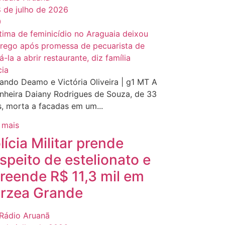
 de julho de 2026
0
cia
ando Deamo e Victória Oliveira | g1 MT A
nheira Daiany Rodrigues de Souza, de 33
, morta a facadas em um...
 mais
lícia Militar prende
speito de estelionato e
reende R$ 11,3 mil em
rzea Grande
Rádio Aruanã