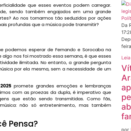
rficialidade que esses eventos podem carregar.
dade, sendo também engajados em uma grande
rtes? Ao nos tornarmos tão seduzidos por ações
Polí
is profundas que a música pode transmitir?
Da 
17:
Depu
feir
 que podemos esperar de Fernando e Sorocaba na
e algo nos foi mostrado essa semana, é que esses
Leia
ividade ilimitada. No entanto, a grande pergunta
Ví
 música por ela mesma, sem a necessidade de um
Ar
ap
 2025
promete grandes emoções e lembranças
timos com as proezas da dupla, é imperativo que
pe
ens que estão sendo transmitidas. Como fãs,
ab
música: não só entretenimento, mas também
fa
cê Pensa?
por