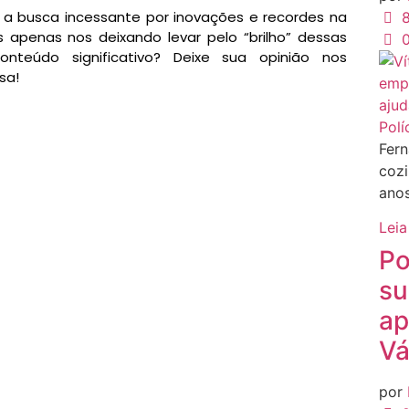
e a busca incessante por inovações e recordes na
8
apenas nos deixando levar pelo “brilho” dessas
teúdo significativo? Deixe sua opinião nos
sa!
Polí
Fern
cozi
anos
Leia
Po
su
ap
Vá
por