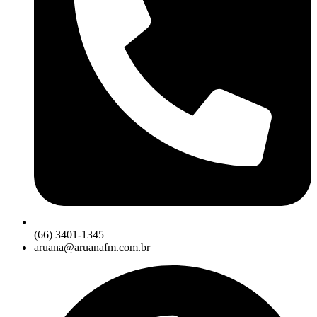
(66) 3401-1345
aruana@aruanafm.com.br