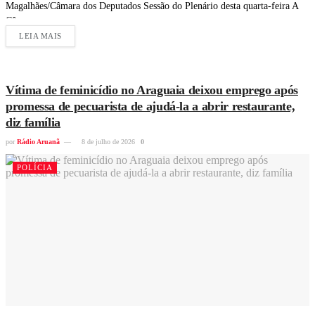
Magalhães/Câmara dos Deputados Sessão do Plenário desta quarta-feira A
Câmara...
LEIA MAIS
Vítima de feminicídio no Araguaia deixou emprego após
promessa de pecuarista de ajudá-la a abrir restaurante,
diz família
por
Rádio Aruanã
8 de julho de 2026
0
POLÍCIA