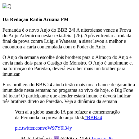
Da Redação Rádio Aruanã FM
Fernanda é o novo Anjo do BBB 24! A niteroiense vence a Prova
do Anjo Ademicon nesta sexta-feira (26). Após enfrentar a rodada
final da prova contra Luigi e Wanessa, a sister levou a melhor e
encontrou a carta contemplada com o Poder do Anjo.
O Anjo da semana escolhe dois brothers para o Almoço do Anjo e
envia mais dois para o Castigo do Monstro. O Anjo é autoimune e,
na formação do Paredão, deverá escolher mais um brother para
imunizar.
E os brothers do BBB 24 ainda terão mais uma chance de garantir a
imunidade nesta semana: no programa ao vivo de hoje, o Big Fone
irá tocar! O participante que atender estará imune e deverá indicar
três brothers direto ao Paredão.
Veja a dinâmica da semana
Vem aí a globo usando IA pra refazer a comemoração
da Fernanda na prova do anjo kkkk
#BBB24
pic.twitter.com/oW97Y9l34y
— Mah! Influência
(@Eitxa_Mah)
January 26,