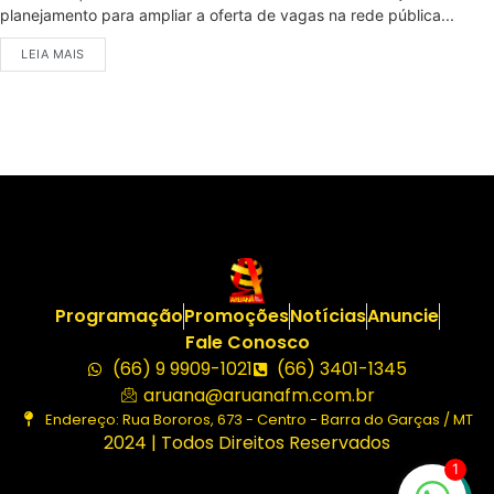
planejamento para ampliar a oferta de vagas na rede pública...
LEIA MAIS
Programação
Promoções
Notícias
Anuncie
Fale Conosco
(66) 9 9909-1021
(66) 3401-1345
aruana@aruanafm.com.br
Endereço: Rua Bororos, 673 - Centro - Barra do Garças / MT
2024 | Todos Direitos Reservados
1