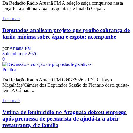
Da Redação Rádio Aruanã FM A seleção suíça conquistou nesta
terça-feira a última vaga nas quartas de final da Copa...
Leia mais
Deputados analisam projeto que proíbe cobrança de
tarifa mínima sobre água e esgoto; acompanhe
por
Aruanã FM
8 de julho de 2026
0
Política
Da Redação Rádio Aruanã FM 08/07/2026 - 17:28 Kayo
Magalhães/Câmara dos Deputados Sessão do Plenário desta quarta-
feira A Câmara...
Leia mais
Vítima de feminicídio no Araguaia deixou emprego
após promessa de pecuarista de ajudá-la a abrir
restaurante, diz família