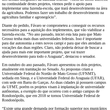
na continuidade destes projetos, viemos pedir o apoio para
implementar uma fazenda-escola, que trará desenvolvimento na área
da agricultura. Podemos fazer um trabalho de desenvolvimento na
agricultura familiar e agronegócio”.
Diante do pedido, Fávaro se comprometeu a conseguir os recursos
necessários para a aquisição dos implementos, que vão viabilizar a
fazenda-escola. “No ano passado, iniciei esta luta para que Mato
Grosso tenha mais duas universidades federais. Isso é importante
para dar autonomia a estes novos campi e para que eles atendam as
vocações das duas regiões. Claro, não poderia deixar de buscar a
ajuda para mais este importante projeto, que vai trazer
desenvolvimento para todo o Araguaia”, destacou o senador.
Em outubro do ano passado, Fávaro apresentou os dois projetos,
atualmente em tramitação no Senado. As propostas criam a
Universidade Federal do Nortão de Mato Grosso (UFNMT),
sediada em Sinop, e a Universidade Federal do Araguaia (UFAR),
com sede em Barra do Garças. As duas cidades já possuem campus
da UFMT, porém os projetos visam à implantação de universidade
autônomas, a exemplo do que ocorreu com o antigo campus de
Rondonópolis, que em 2018 se tornou Universidade Federal de
Rondonópolis.
“Existe uma grande demanda por formação superior nos municípios