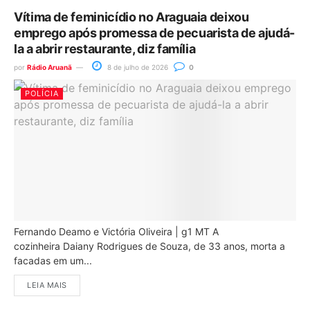
Vítima de feminicídio no Araguaia deixou
emprego após promessa de pecuarista de ajudá-
la a abrir restaurante, diz família
por
Rádio Aruanã
8 de julho de 2026
0
POLÍCIA
Fernando Deamo e Victória Oliveira | g1 MT A
cozinheira Daiany Rodrigues de Souza, de 33 anos, morta a
facadas em um...
LEIA MAIS