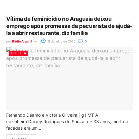
Vítima de feminicídio no Araguaia deixou
emprego após promessa de pecuarista de ajudá-
la a abrir restaurante, diz família
por
Rádio Aruanã
8 de julho de 2026
0
POLÍCIA
Fernando Deamo e Victória Oliveira | g1 MT A
cozinheira Daiany Rodrigues de Souza, de 33 anos, morta a
facadas em um...
LEIA MAIS