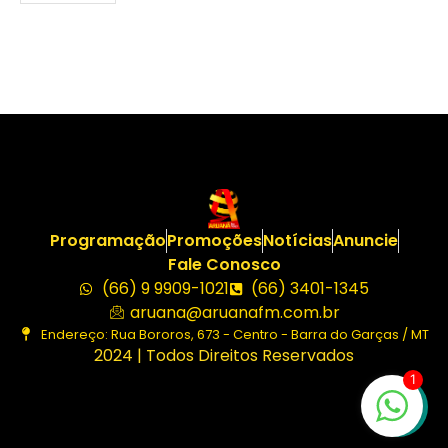
Programação
Promoções
Notícias
Anuncie
Fale Conosco
(66) 9 9909-1021
(66) 3401-1345
aruana@aruanafm.com.br
Endereço: Rua Bororos, 673 - Centro - Barra do Garças / MT
2024 | Todos Direitos Reservados
1