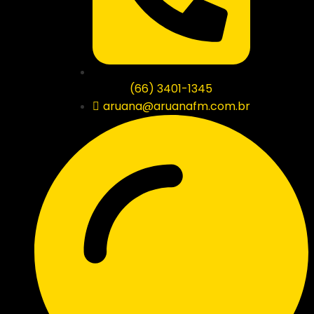
(66) 3401-1345
aruana@aruanafm.com.br