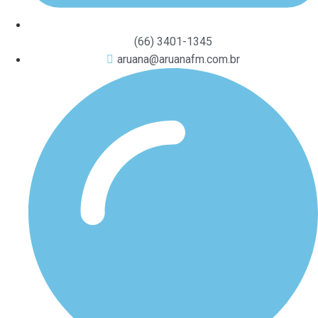
(66) 3401-1345
aruana@aruanafm.com.br