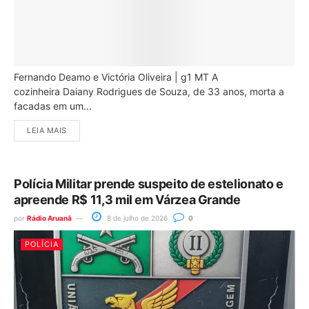
Fernando Deamo e Victória Oliveira | g1 MT A
cozinheira Daiany Rodrigues de Souza, de 33 anos, morta a
facadas em um...
LEIA MAIS
Polícia Militar prende suspeito de estelionato e
apreende R$ 11,3 mil em Várzea Grande
por
Rádio Aruanã
8 de julho de 2026
0
POLÍCIA