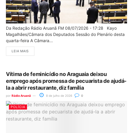
Da Redação Rádio Aruanã FM 08/07/2026 - 17:28 Kayo
Magalhães/Câmara dos Deputados Sessão do Plenário desta
quarta-feira A Câmara...
LEIA MAIS
Vítima de feminicídio no Araguaia deixou
emprego após promessa de pecuarista de ajudá-
la a abrir restaurante, diz família
por
Rádio Aruanã
8 de julho de 2026
0
POLÍCIA