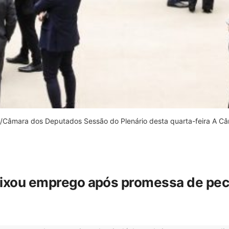
âmara dos Deputados Sessão do Plenário desta quarta-feira A Câm
eixou emprego após promessa de pecua