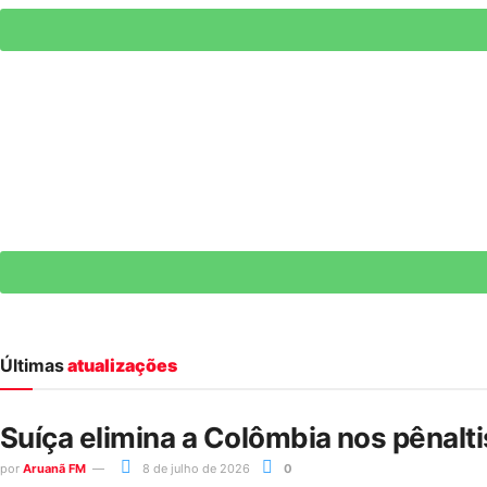
Últimas
atualizações
Suíça elimina a Colômbia nos pênalt
por
Aruanã FM
8 de julho de 2026
0