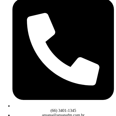
(66) 3401-1345
aruana@aruanafm.com.br