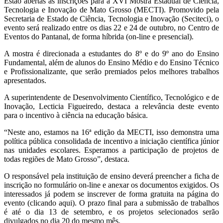
Estão abertas as inscrições para a XVI Mostra Estadual de Ciência,
Tecnologia e Inovação de Mato Grosso (MECTI). Promovido pela
Secretaria de Estado de Ciência, Tecnologia e Inovação (Seciteci), o
evento será realizado entre os dias 22 e 24 de outubro, no Centro de
Eventos do Pantanal, de forma híbrida (on-line e presencial).
A mostra é direcionada a estudantes do 8º e do 9º ano do Ensino
Fundamental, além de alunos do Ensino Médio e do Ensino Técnico
e Profissionalizante, que serão premiados pelos melhores trabalhos
apresentados.
A superintendente de Desenvolvimento Científico, Tecnológico e de
Inovação, Lecticia Figueiredo, destaca a relevância deste evento
para o incentivo à ciência na educação básica.
“Neste ano, estamos na 16ª edição da MECTI, isso demonstra uma
política pública consolidada de incentivo a iniciação científica júnior
nas unidades escolares. Esperamos a participação de projetos de
todas regiões de Mato Grosso”, destaca.
O responsável pela instituição de ensino deverá preencher a ficha de
inscrição no formulário on-line e anexar os documentos exigidos. Os
interessados já podem se inscrever de forma gratuita na página do
evento (clicando aqui). O prazo final para a submissão de trabalhos
é até o dia 13 de setembro, e os projetos selecionados serão
divulgados no dia 20 do mesmo mês.