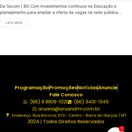
Da Secom | BG Com investimentos contínuos na Educação e
planejamento para ampliar a oferta de vagas na rede pública...
LEIA MAIS
Programação
Promoções
Notícias
Anuncie
Fale Conosco
(66) 9 9909-1021
(66) 3401-1345
aruana@aruanafm.com.br
Endereço: Rua Bororos, 673 - Centro - Barra do Garças / MT
2024 | Todos Direitos Reservados
1