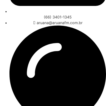
(66) 3401-1345
aruana@aruanafm.com.br