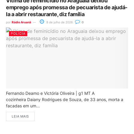
Vítima de feminicídio no Araguaia deixou
emprego após promessa de pecuarista de ajudá-
la a abrir restaurante, diz família
por
Rádio Aruanã
8 de julho de 2026
0
POLÍCIA
Fernando Deamo e Victória Oliveira | g1 MT A
cozinheira Daiany Rodrigues de Souza, de 33 anos, morta a
facadas em um...
LEIA MAIS