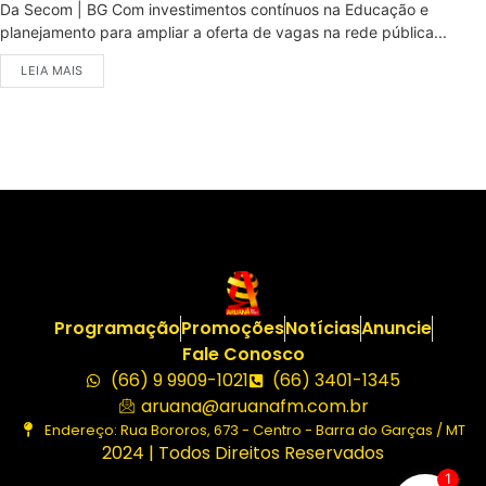
Da Secom | BG Com investimentos contínuos na Educação e
planejamento para ampliar a oferta de vagas na rede pública...
LEIA MAIS
Programação
Promoções
Notícias
Anuncie
Fale Conosco
(66) 9 9909-1021
(66) 3401-1345
aruana@aruanafm.com.br
Endereço: Rua Bororos, 673 - Centro - Barra do Garças / MT
2024 | Todos Direitos Reservados
1