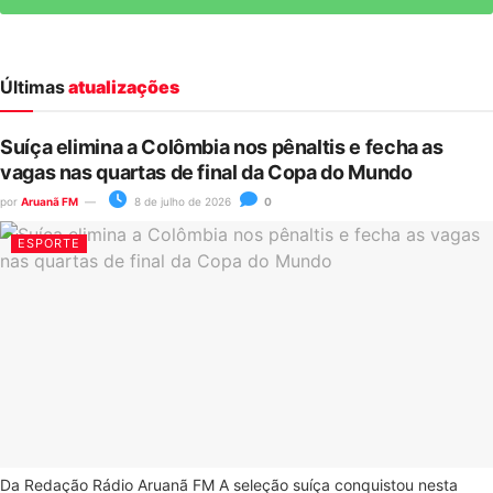
Últimas
atualizações
Suíça elimina a Colômbia nos pênaltis e fecha as
vagas nas quartas de final da Copa do Mundo
por
Aruanã FM
8 de julho de 2026
0
ESPORTE
Da Redação Rádio Aruanã FM A seleção suíça conquistou nesta