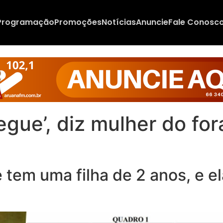
Programação
Promoções
Notícias
Anuncie
Fale Conosc
egue’, diz mulher do fo
e tem uma filha de 2 anos, e e