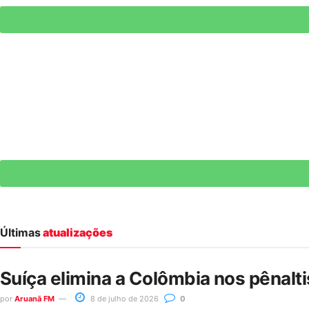
Últimas
atualizações
Suíça elimina a Colômbia nos pênalt
por
Aruanã FM
8 de julho de 2026
0