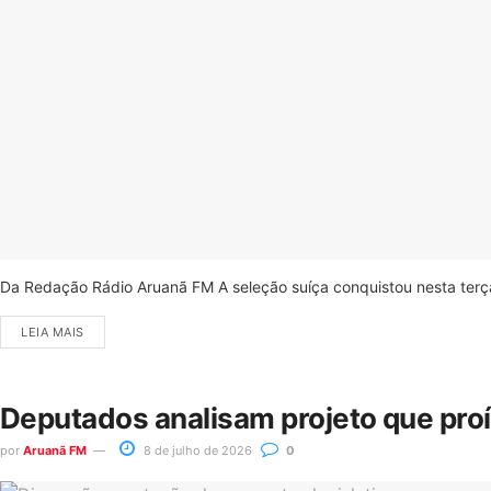
Da Redação Rádio Aruanã FM A seleção suíça conquistou nesta terça-
LEIA MAIS
Deputados analisam projeto que pro
por
Aruanã FM
8 de julho de 2026
0