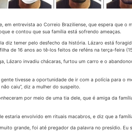
 em entrevista ao Correio Braziliense, que espera que o ma
choque e contou que sua família está sofrendo ameaças.
 ela diz temer pelo desfecho da história. Lázaro está fora
ha de 16 anos ao tê-los feitos de reféns na terça-feira (15
fuga, Lázaro invadiu chácaras, furtou um carro e o abando
gente tivesse a oportunidade de ir com a polícia para o m
não caiu”, diz a mulher do suspeito.
nheceram por meio de uma tia dele, que é amiga da famíli
estaria envolvido em rituais macabros, e diz que a famíli
muito grande, foi até pregador da palavra no presídio. Eu