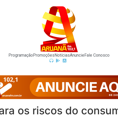
Programação
Promoções
Notícias
Anuncie
Fale Conosco
para os riscos do consu