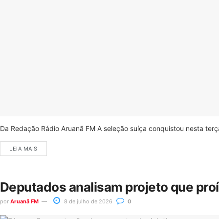
Da Redação Rádio Aruanã FM A seleção suíça conquistou nesta terça-
LEIA MAIS
Deputados analisam projeto que pro
por
Aruanã FM
8 de julho de 2026
0