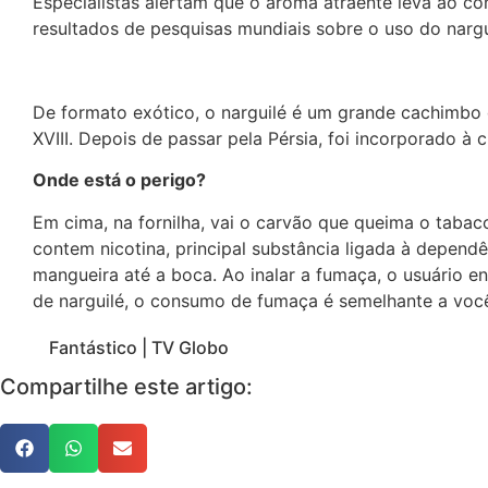
Especialistas alertam que o aroma atraente leva ao con
resultados de pesquisas mundiais sobre o uso do nargu
De formato exótico, o narguilé é um grande cachimbo 
XVIII. Depois de passar pela Pérsia, foi incorporado à
Onde está o perigo?
Em cima, na fornilha, vai o carvão que queima o taba
contem nicotina, principal substância ligada à depend
mangueira até a boca. Ao inalar a fumaça, o usuário 
de narguilé, o consumo de fumaça é semelhante a voc
Fantástico | TV Globo
Compartilhe este artigo: