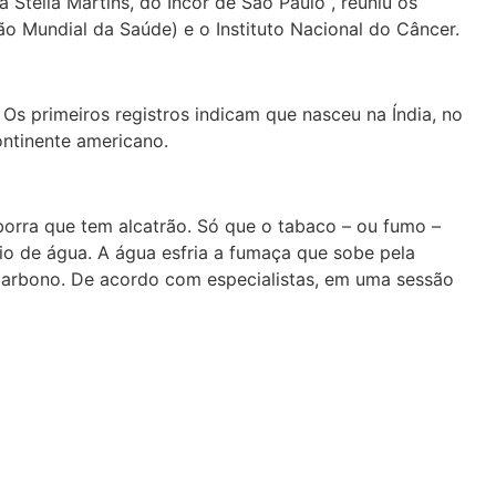
Stella Martins, do Incor de São Paulo , reuniu os
ão Mundial da Saúde) e o Instituto Nacional do Câncer.
s primeiros registros indicam que nasceu na Índia, no
ontinente americano.
borra que tem alcatrão. Só que o tabaco – ou fumo –
rio de água. A água esfria a fumaça que sobe pela
 carbono. De acordo com especialistas, em uma sessão