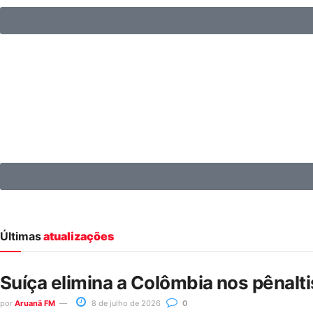
Últimas
atualizações
Suíça elimina a Colômbia nos pênalt
por
Aruanã FM
8 de julho de 2026
0