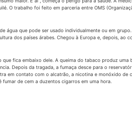
sumo maior. E aí , começa o perigo para a saúde. A médica 
ilé. O trabalho foi feito em parceria entre OMS (Organizaç
de água que pode ser usado individualmente ou em grupo. O
 cultura dos países árabes. Chegou à Europa e, depois, ao c
co que fica embaixo dele. A queima do tabaco produz uma 
ência. Depois da tragada, a fumaça desce para o reservató
entra em contato com o alcatrão, a nicotina e monóxido de
ê fumar de cem a duzentos cigarros em uma hora.